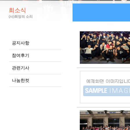
희소식
(사)희망의 소리
공지사항
참여후기
관련기사
나눔한컷