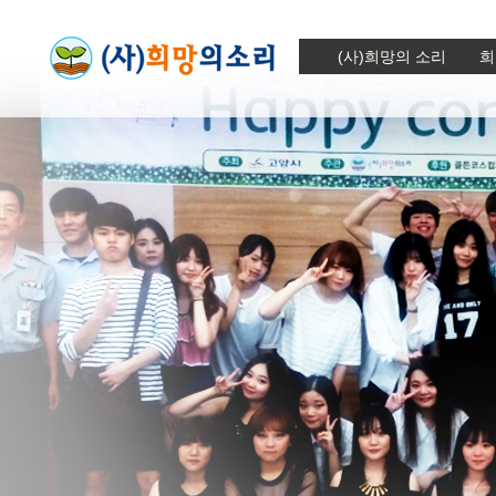
(사)희망의 소리
희