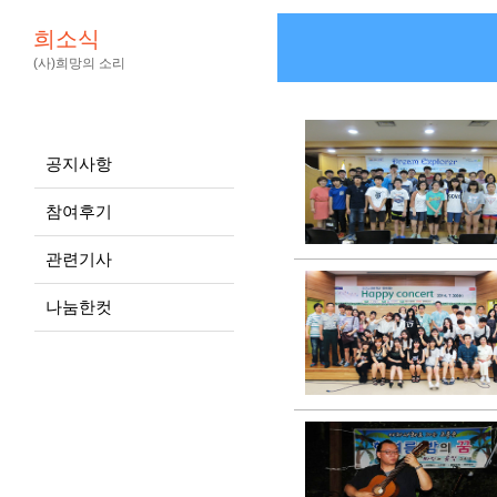
희소식
(사)희망의 소리
공지사항
참여후기
관련기사
나눔한컷