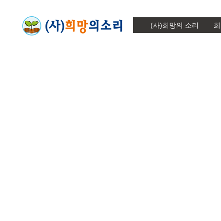
(사)희망의 소리
희