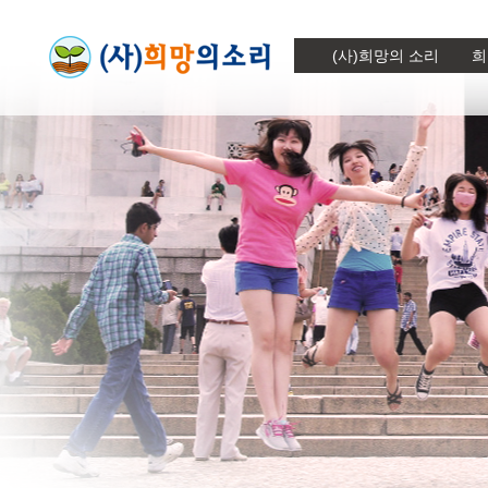
(사)희망의 소리
희