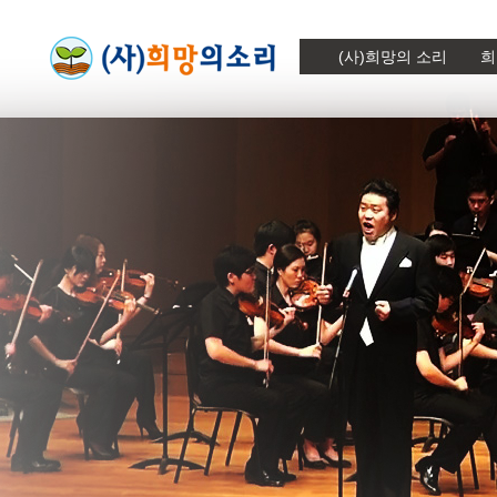
(사)희망의 소리
희