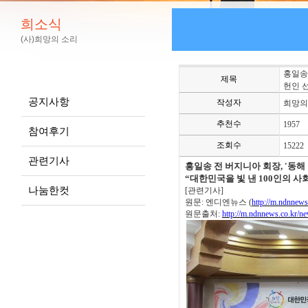
희소식
(사)희망의 소리
홍일송
제목
헌인 
공지사항
작성자
희망의
추천수
1957
참여후기
조회수
15222
관련기사
홍일송 전 버지니아 회장, '동
“대한민국을 빛 낸 100인의 사
나눔한컷
[
관련기사
]
원문
:
엔디엔뉴스
(
http://m.ndnnews
원문출처
:
http://m.ndnnews.co.kr/n