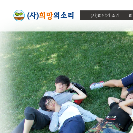
(사)희망의 소리
희