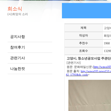
희소식
(사)희망의 소리
제목
고양
작성자
희망
공지사항
추천수
1968
참여후기
조회수
1329
관련기사
고양시, 청소년공모사업 주관단체
[관련기사]
원문
:
문화매일신문
(
http://wawa10
나눔한컷
원문 출처
:
http://wawa105.news15
42_1791&ds_code
=