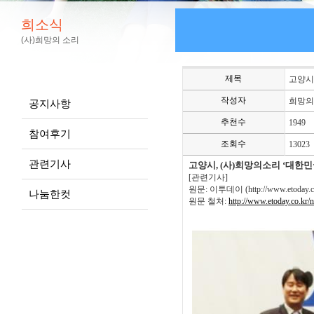
희소식
(사)희망의 소리
제목
고양시
작성자
희망의
공지사항
추천수
1949
참여후기
조회수
13023
관련기사
고양시, (사)희망의소리 ‘대한
[관련기사]
원문
:
이투데이
(http://www.etoday.c
나눔한컷
원문 철처
:
http://www.etoday.co.kr