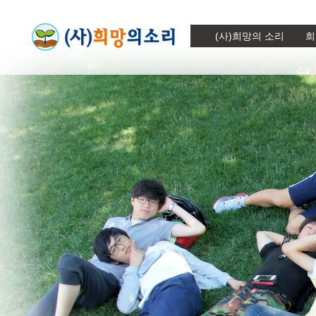
(사)희망의 소리
희